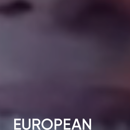
EUROPEAN