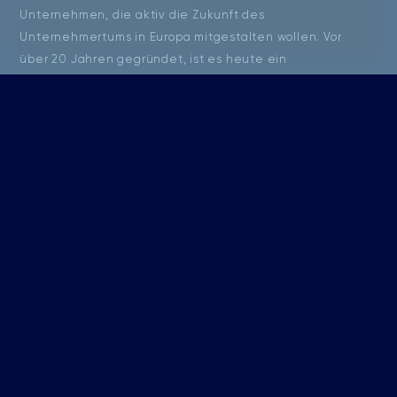
Unternehmen, die aktiv die Zukunft des
Unternehmertums in Europa mitgestalten wollen. Vor
über 20 Jahren gegründet, ist es heute ein
(inter)nationales Netzwerk mit rund 100 Mitgliedern. Es
hat zum Ziel, die nationalen und internationalen
Beziehungen untereinander zu stärken und damit das
Unternehmertum zu fördern. Denn ein starkes Europas
braucht vertrauensvolle Beziehungen.
Warum es sich lohnt
Teilnahme am European Economic Forum by
Lucerne Dialogue (2 Tage).
Exklusiver Austausch mit den Teilnehmenden
des
Basecamps
im Vorfeld zum EEF auf der
traditionellen Bootsfahrt.
Exklusive Unternehmer:innen-Reise (2-3